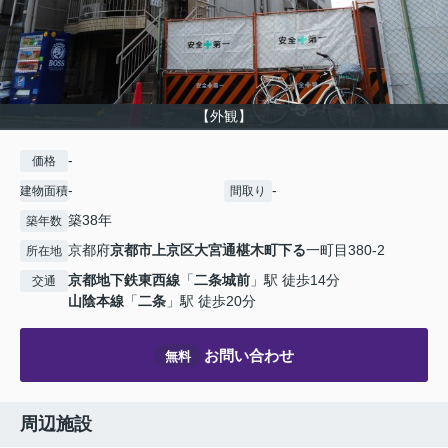
【外観】
-
価格
-
-
建物面積
間取り
築38年
築年数
京都府
京都市上京区
大宮通椹木町下る
一町目380-2
所在地
京都地下鉄東西線
「
二条城前
」駅 徒歩14分
交通
山陰本線
「
二条
」駅 徒歩20分
お問い合わせ
無料
周辺施設