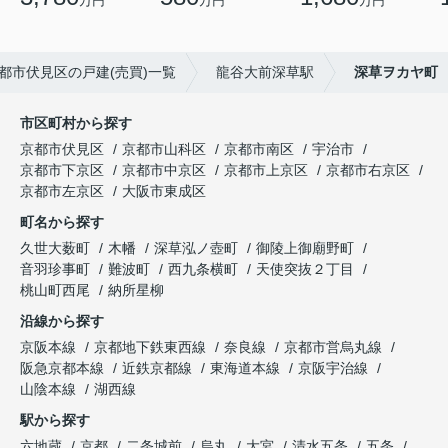
万円
万円
万円
都市伏見区の戸建(売買)一覧
龍谷大前深草駅
深草ヲカヤ町
市区町村から探す
京都市伏見区
京都市山科区
京都市南区
宇治市
京都市下京区
京都市中京区
京都市上京区
京都市右京区
京都市左京区
大阪市東成区
町名から探す
久世大薮町
木幡
深草泓ノ壺町
御陵上御廟野町
音羽珍事町
難波町
西九条横町
天使突抜２丁目
桃山町西尾
納所星柳
沿線から探す
京阪本線
京都地下鉄東西線
奈良線
京都市営烏丸線
阪急京都本線
近鉄京都線
東海道本線
京阪宇治線
山陰本線
湖西線
駅から探す
六地蔵
京都
二条城前
烏丸
大宮
清水五条
五条