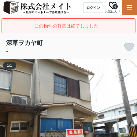
0
ログイン
お気に入り
この物件の募集は終了しました。
深草ヲカヤ町
-
1
/
1