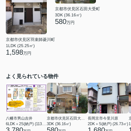
京都市伏見区石田大受町
3DK (36.16㎡)
580
万円
京都市伏見区羽束師菱川町
1LDK (25.25㎡)
1,598
万円
よく見られている物件
八幡市男山吉井
京都市伏見区石田大受町
長岡京市今里川原
6LDK＋2S(納戸) (113.20㎡)
3DK (36.16㎡)
2DK＋S(納戸) (26.73㎡)
1
3,780
580
1,680