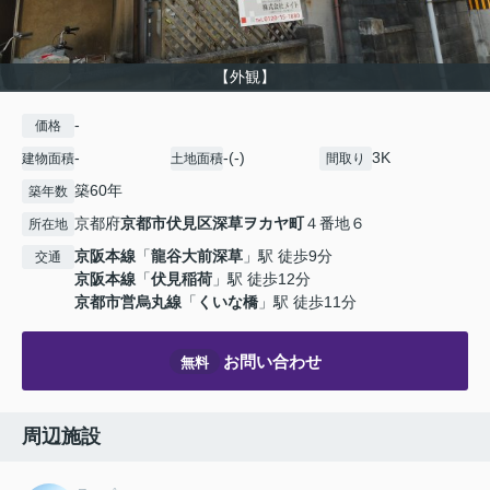
【外観】
-
価格
-
-(-)
3K
建物面積
土地面積
間取り
築60年
築年数
京都府
京都市伏見区
深草ヲカヤ町
４番地６
所在地
京阪本線
「
龍谷大前深草
」駅 徒歩9分
交通
京阪本線
「
伏見稲荷
」駅 徒歩12分
京都市営烏丸線
「
くいな橋
」駅 徒歩11分
お問い合わせ
無料
周辺施設