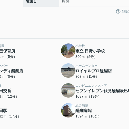
引渡し
相談
情報
育園
小学校
巳保育所
市立 日野小学校
21ｍ（5分）
390ｍ（5分）
ーパー
ホームセンター
ンディ醍醐店
ロイヤルプロ醍醐店
10ｍ（8分）
808ｍ（11分）
察
コンビニエンスストア
田交番
セブンイレブン伏見醍醐辰巳
33ｍ（12分）
1037ｍ（13分）
総合病院
田駅
醍醐病院
332ｍ（17分）
1394ｍ（18分）