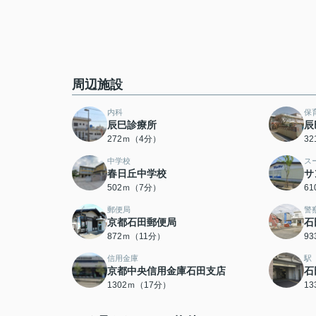
周辺施設
内科
保
辰巳診療所
辰
272ｍ（4分）
3
中学校
ス
春日丘中学校
サ
502ｍ（7分）
6
郵便局
警
京都石田郵便局
石
872ｍ（11分）
9
信用金庫
駅
京都中央信用金庫石田支店
石
1302ｍ（17分）
1