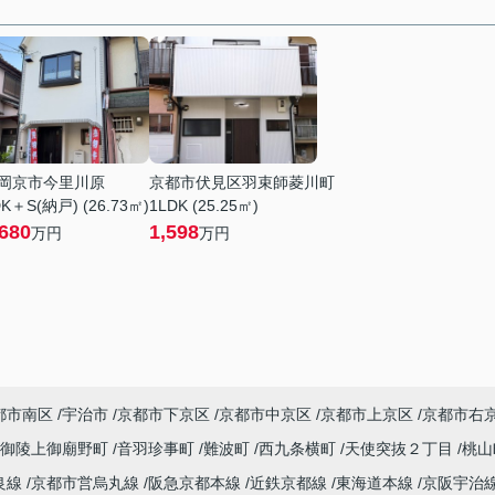
岡京市今里川原
京都市伏見区羽束師菱川町
K＋S(納戸) (26.73㎡)
1LDK (25.25㎡)
,680
1,598
万円
万円
都市南区
宇治市
京都市下京区
京都市中京区
京都市上京区
京都市右
御陵上御廟野町
音羽珍事町
難波町
西九条横町
天使突抜２丁目
桃山
良線
京都市営烏丸線
阪急京都本線
近鉄京都線
東海道本線
京阪宇治