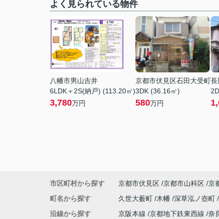
よく見られている物件
八幡市男山吉井
京都市伏見区石田大受町
長
6LDK＋2S(納戸) (113.20㎡)
3DK (36.16㎡)
2D
3,780
580
1
万円
万円
市区町村から探す
京都市伏見区
京都市山科区
京
町名から探す
久世大薮町
木幡
深草泓ノ壺町
沿線から探す
京阪本線
京都地下鉄東西線
奈