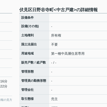
伏見区日野谷寺町<中古戸建>の詳細情報
設備条件
設備(その他)
-
土地権利
所有権
国土法届出
不要
用途地域
第一種中高層住居専用
販売戸数 / 総戸数
- / -
管理形態
-
管理員の勤務形態
-
16分
22分
管理会社
-
取引態様
売主
情報の見方