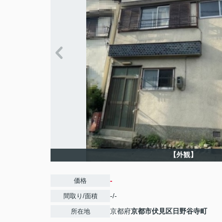
【外観】
-
価格
-/-
間取り/面積
京都府
京都市伏見区
日野谷寺町
所在地