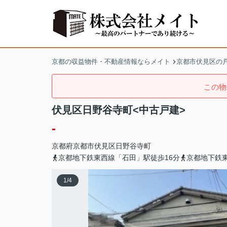
京都の収益物件・不動産情報ならメイト
京都市伏見区の戸
この物
伏見区日野谷寺町<中古戸建>
-
京都府
京都市伏見区
日野谷寺町
京都地下鉄東西線「石田」駅徒歩16分
京都地下鉄東
1
/
4