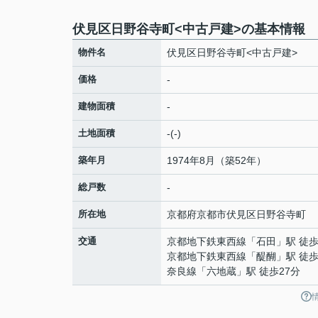
伏見区日野谷寺町<中古戸建>の基本情報
物件名
伏見区日野谷寺町<中古戸建>
価格
-
建物面積
-
土地面積
-(-)
築年月
1974年8月（築52年）
総戸数
-
所在地
京都府
京都市伏見区
日野谷寺町
交通
京都地下鉄東西線
「
石田
」駅 徒歩
京都地下鉄東西線
「
醍醐
」駅 徒歩
奈良線
「
六地蔵
」駅 徒歩27分