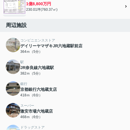
1億8,800万円
230.01坪(760.37㎡)
周辺施設
コンビニエンスストア
デイリーヤマザキJR六地蔵駅前店
364ｍ（5分）
駅
JR奈良線六地蔵駅
382ｍ（5分）
銀行
京都銀行六地蔵支店
418ｍ（6分）
スーパー
激安市場六地蔵店
468ｍ（6分）
ドラッグストア