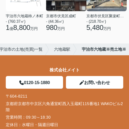
宇治市六地蔵柿ノ木町
京都市伏見区成町
京都市伏見区聚楽町２丁目
- (760.37㎡)
- (44.36㎡)
- (218.70㎡)
1
8,800
980
5,480
億
万円
万円
万円
宇治市の土地(売買)一覧
六地蔵駅
宇治市六地蔵※売土地※
株式会社メイト
0120-15-1880
お問い合わせ
〒604-8211
京都府京都市中京区六角通室町西入玉蔵町115番地1 WAKOビル2
階
営業時間：
09:30～18:30
定休日：
水曜日・隔週日曜日