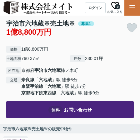
0
ログイン
お気に入り
宇治市六地蔵※売土地※
募集1
1億8,800万円
1億8,800万円
価格
760.37㎡
230.01坪
土地面積
坪数
京都府
宇治市
六地蔵
柿ノ木町
所在地
奈良線
「
六地蔵
」駅 徒歩5分
交通
京阪宇治線
「
六地蔵
」駅 徒歩7分
京都地下鉄東西線
「
六地蔵
」駅 徒歩9分
お問い合わせ
無料
宇治市六地蔵※売土地※の販売中物件