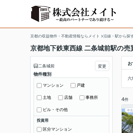
京都の収益物件・不動産情報ならメイト
沿線・駅から探
京都地下鉄東西線 二条城前駅の売
お
二条城前
変更
物件種別
六
マンション
戸建
土地
店舗
事務所
4
件
ビル・その他
中古
投資用
区分マンション