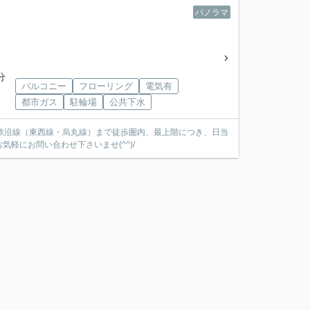
パノラマ
分
バルコニー
フローリング
電気有
都市ガス
駐輪場
公共下水
地下鉄沿線（東西線・烏丸線）まで徒歩圏内、最上階につき、日当
軽にお問い合わせ下さいませ(^^)/