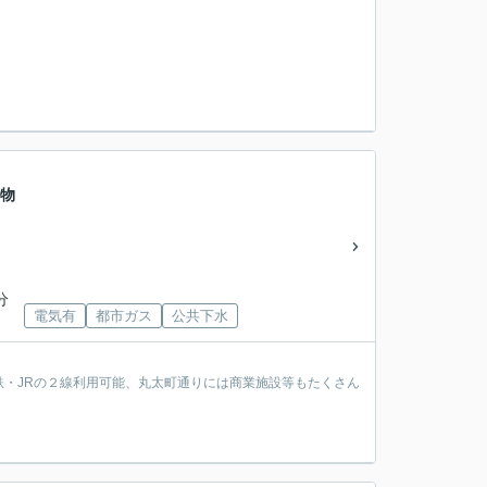
ジ物
分
電気有
都市ガス
公共下水
・JRの２線利用可能、丸太町通りには商業施設等もたくさん