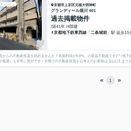
マンション
京都市上京区
元福大明神町
グランディール堀川 401
過去掲載物件
/築41年 /4階建
京都地下鉄東西線
「
二条城前
」駅 徒歩15
資からの不動産投資を始めませんか？表面利回が9.8%、の収益不動産です(^^♪
や風通しも非常に良好です！京都での不動産投資をお考えのお客様は【山口】までお気
1