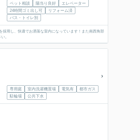
ペット相談
陽当り良好
エレベーター
24時間ゴミ出し可
リフォーム済
バス・トイレ別
トを採用し、快適でお洒落な室内になっています！また南西角部
さい。
専用庭
室内洗濯機置場
電気有
都市ガス
駐輪場
公共下水