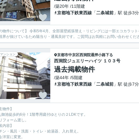
/築20年 /11階建
京都地下鉄東西線
「
二条城前
」駅 徒歩3分
の物件について】 令和5年4月、全部屋壁紙張替え・リビングには一部エコカラッ
視界が抜けているため陽当り・通風良好です。ご質問はお気軽にお問い合わせくだ
マンション
京都市中京区
西洞院通押小路下る
西洞院ジュエリーハイツ １０３号
過去掲載物件
/築44年 /5階建
京都地下鉄東西線
「
二条城前
」駅 徒歩7分
主物件】
烏丸御池徒歩約6分！1階専用庭付ゆとりの２LDKです。
リフォーム渡し。
装内容】
チン・風呂・洗面・トイレ・給湯器、入れ替え。
を洋室に変更。