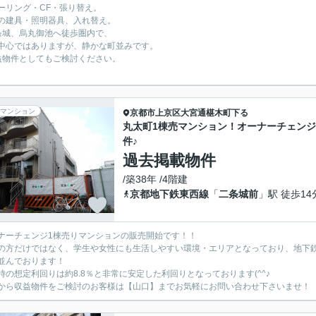
ーリング・CF・張り替え。
の建具・照明器具、入れ替え。
条城、烏丸御池へ徒歩圏内で、
中心ではありますが、静かな町並みです。
益物件としてもご検討ください。
マンション
京都市上京区
大宮通椹木町下る
丸太町1棟売マンション！オーナーチェン
件♪
過去掲載物件
/築38年 /4階建
京都地下鉄東西線
「
二条城前
」駅 徒歩14
ナーチェンジ1棟売りマンションの販売開始です！！
の方だけではなく、学生や女性にも生活しやすい環境・エリアとなっており、地下鉄
並んでおります！
時の想定利回りは約8.8％と非常に安定した利回りとなっております(^^♪
から収益物件をご検討のお客様は【山口】までお気軽にお問い合わせ下さいませ！