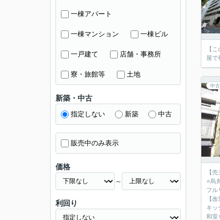
一棟アパート
一棟マンション
一棟ビル
【こ
一戸建て
店舗・事務所
屋で
寮・旅館等
土地
中古
新築・中古
指定しない
新築
中古
販売中のみ表示
価格
【売
～
⭐️
フル
【改
利回り
キッ
和室