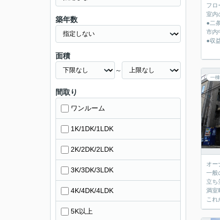
フロ
室内
築年数
●二
市内
●収
面積
～
一棟
間取り
ワンルーム
1K/1DK/1LDK
2K/2DK/2LDK
オー
3K/3DK/3LDK
一般
立ち
4K/4DK/4LDK
満室
これ
5K以上