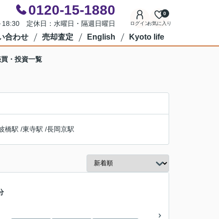
0120-15-1880
0
0～18:30 定休日：水曜日・隔週日曜日
ログイン
お気に入り
い合わせ
売却査定
English
Kyoto life
売買・投資一覧
波橋駅
/
東寺駅
/
長岡京駅
分