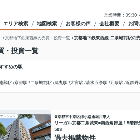
営業時間：09:3
エリア検索
地図検索
お客様の声
会社概要
お問
京都地下鉄東西線 二条城前駅の
す
京都地下鉄東西線の売買・投資一覧
買・投資一覧
すすめの駅
地蔵駅
/
京都駅
/
二条城前駅
/
烏丸駅
/
大宮駅
/
清水五条駅
/
五条駅
/
近鉄丹
マンション
京都市中京区
姉小路通堀川東入
リーガル京都二条城東■南西角部屋！5階部
503
過去掲載物件