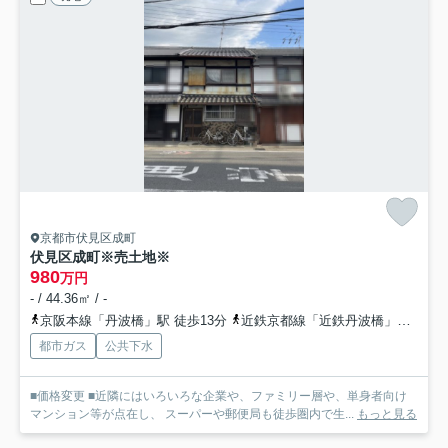
京都市伏見区成町
伏見区成町※売土地※
980
万円
- / 44.36㎡ / -
京阪本線「丹波橋」駅 徒歩13分
近鉄京都線「近鉄丹波橋」駅 徒歩15分
都市ガス
公共下水
■価格変更 ■近隣にはいろいろな企業や、ファミリー層や、単身者向け
マンション等が点在し、 スーパーや郵便局も徒歩圏内で生...
もっと見る