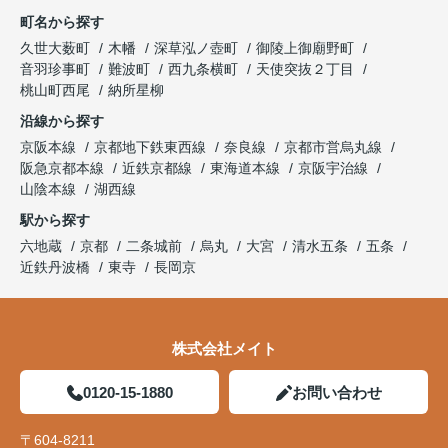
町名から探す
久世大薮町
木幡
深草泓ノ壺町
御陵上御廟野町
音羽珍事町
難波町
西九条横町
天使突抜２丁目
桃山町西尾
納所星柳
沿線から探す
京阪本線
京都地下鉄東西線
奈良線
京都市営烏丸線
阪急京都本線
近鉄京都線
東海道本線
京阪宇治線
山陰本線
湖西線
駅から探す
六地蔵
京都
二条城前
烏丸
大宮
清水五条
五条
近鉄丹波橋
東寺
長岡京
株式会社メイト
0120-15-1880
お問い合わせ
〒604-8211