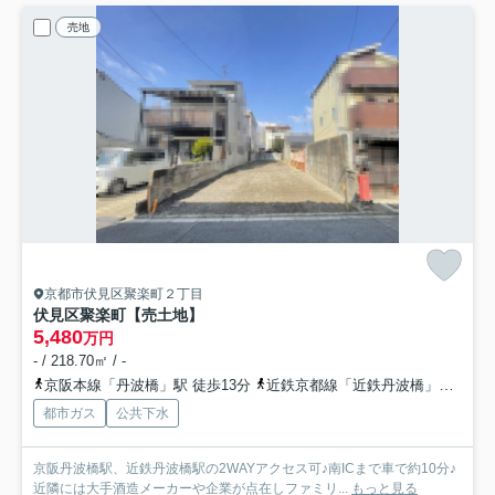
売地
京都市伏見区聚楽町２丁目
伏見区聚楽町【売土地】
5,480
万円
- / 218.70㎡ / -
京阪本線「丹波橋」駅 徒歩13分
近鉄京都線「近鉄丹波橋」駅 徒歩14分
都市ガス
公共下水
京阪丹波橋駅、近鉄丹波橋駅の2WAYアクセス可♪南ICまで車で約10分♪
近隣には大手酒造メーカーや企業が点在しファミリ...
もっと見る