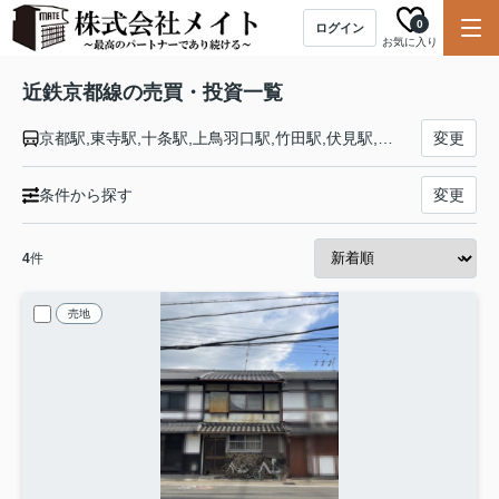
0
ログイン
お気に入り
近鉄京都線の売買・投資一覧
京都駅,東寺駅,十条駅,上鳥羽口駅,竹田駅,伏見駅,近鉄丹波橋駅,桃山御陵前駅,向島駅,小倉駅,伊勢田駅,大久保駅,久津川駅,寺田駅,富野荘駅,新田辺駅,興戸駅,三山木駅,近鉄宮津駅,狛田駅,新祝園駅,木津川台駅,山田川駅,高の原駅,平城駅,大和西大寺駅
変更
条件から探す
変更
4
件
売地