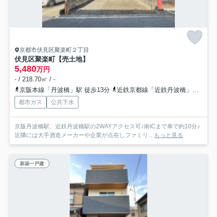
京都市伏見区聚楽町２丁目
伏見区聚楽町【売土地】
5,480
万円
- / 218.70㎡ / -
京阪本線「丹波橋」駅 徒歩13分
近鉄京都線「近鉄丹波橋」駅 徒歩14分
都市ガス
公共下水
京阪丹波橋駅、近鉄丹波橋駅の2WAYアクセス可♪南ICまで車で約10分♪
近隣には大手酒造メーカーや企業が点在しファミリ...
もっと見る
新築一戸建