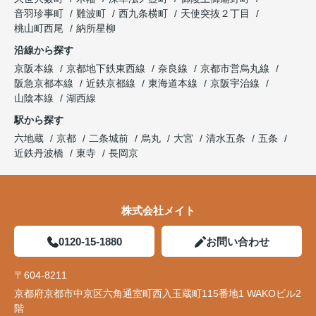
音羽珍事町
難波町
西九条横町
天使突抜２丁目
桃山町西尾
納所星柳
沿線から探す
京阪本線
京都地下鉄東西線
奈良線
京都市営烏丸線
阪急京都本線
近鉄京都線
東海道本線
京阪宇治線
山陰本線
湖西線
駅から探す
六地蔵
京都
二条城前
烏丸
大宮
清水五条
五条
近鉄丹波橋
東寺
長岡京
株式会社メイト
0120-15-1880
お問い合わせ
〒604-8211
京都府京都市中京区六角通室町西入玉蔵町115番地1 WAKOビル2
階