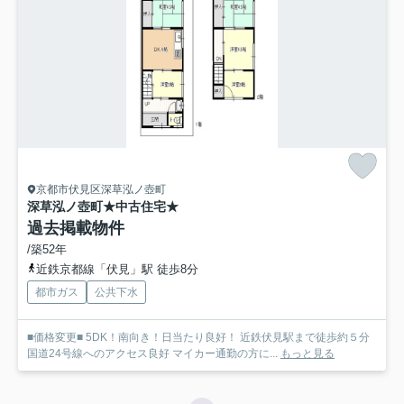
京都市伏見区深草泓ノ壺町
深草泓ノ壺町★中古住宅★
過去掲載物件
/築52年
近鉄京都線「伏見」駅 徒歩8分
都市ガス
公共下水
■価格変更■ 5DK！南向き！日当たり良好！ 近鉄伏見駅まで徒歩約５分
国道24号線へのアクセス良好 マイカー通勤の方に...
もっと見る