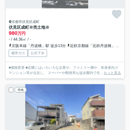
京都市伏見区成町
伏見区成町※売土地※
980
万円
- / 44.36㎡ / -
京阪本線「丹波橋」駅 徒歩13分
近鉄京都線「近鉄丹波橋」駅 徒歩15分
都市ガス
公共下水
■価格変更 ■近隣にはいろいろな企業や、ファミリー層や、単身者向け
マンション等が点在し、 スーパーや郵便局も徒歩圏内で生...
もっと見る
売地