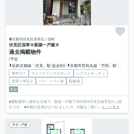
京都市伏見区深草泓ノ壺町
伏見区深草※新築一戸建※
過去掲載物件
/予定
近鉄京都線「伏見」駅 徒歩8分
京都市営烏丸線「竹田」駅 徒歩15分
都市ガス
ウォークインクロゼット
システムキッチン
浴室１坪以上
バス・トイレ別
駐輪場
新築
■通勤通学に便利な立地で、新築一戸建て2023年6月末完成予定のご紹
介です。 ■外観の足場がはづれましたの、外観をご覧い...
もっと見る
中古一戸建