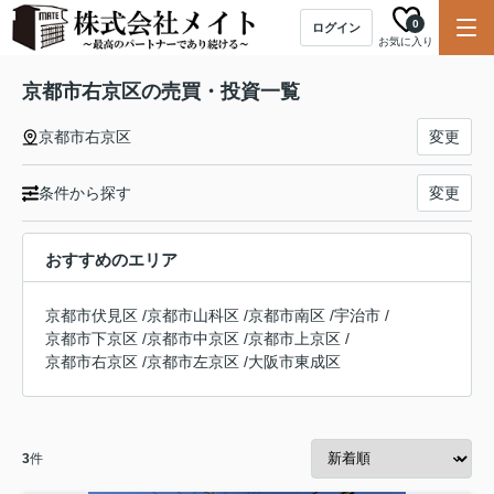
0
ログイン
お気に入り
京都市右京区の売買・投資一覧
京都市右京区
変更
条件から探す
変更
おすすめのエリア
京都市伏見区
/
京都市山科区
/
京都市南区
/
宇治市
/
京都市下京区
/
京都市中京区
/
京都市上京区
/
京都市右京区
/
京都市左京区
/
大阪市東成区
3
件