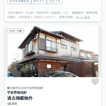
室内洗濯機置場
都市ガス
公共下水
【売主物件】 ３LDK！2080万円！改装渡しです。 買物便利！葛野児童
公園や、10分程歩くと桂川にも行けて、四季の自然...
もっと見る
中古一戸建
京都市右京区宇多野御池町
宇多野御池町
過去掲載物件
/築36年