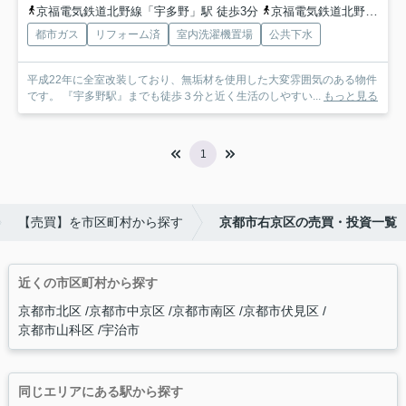
京福電気鉄道北野線「宇多野」駅 徒歩3分
京福電気鉄道北野線「御室仁和寺」駅 徒歩5分
都市ガス
リフォーム済
室内洗濯機置場
公共下水
平成22年に全室改装しており、無垢材を使用した大変雰囲気のある物件
です。 『宇多野駅』までも徒歩３分と近く生活のしやすい...
もっと見る
1
【売買】を市区町村から探す
京都市右京区の売買・投資一覧
近くの市区町村から探す
京都市北区
京都市中京区
京都市南区
京都市伏見区
京都市山科区
宇治市
同じエリアにある駅から探す