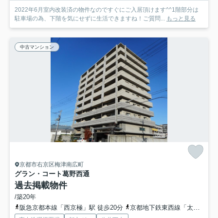
2022年6月室内改装済の物件なのですぐにご入居頂けます^^1階部分は
駐車場の為、下階を気にせずに生活できますね！ご質問...
もっと見る
中古マンション
京都市右京区梅津南広町
グラン・コート葛野西通
過去掲載物件
/築20年
阪急京都本線「西京極」駅 徒歩20分
京都地下鉄東西線「太秦天神川」駅 徒歩19分