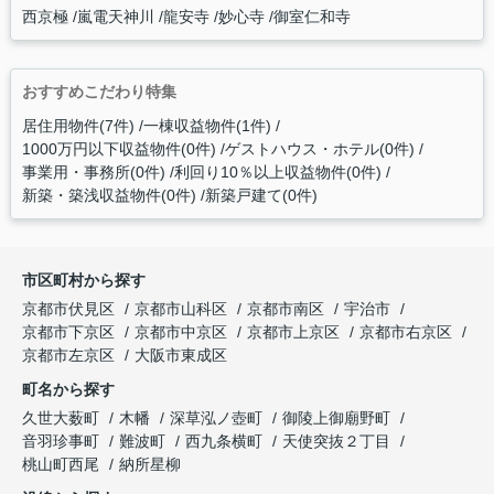
西京極
嵐電天神川
龍安寺
妙心寺
御室仁和寺
おすすめこだわり特集
居住用物件(7件)
一棟収益物件(1件)
1000万円以下収益物件(0件)
ゲストハウス・ホテル(0件)
事業用・事務所(0件)
利回り10％以上収益物件(0件)
新築・築浅収益物件(0件)
新築戸建て(0件)
市区町村から探す
京都市伏見区
京都市山科区
京都市南区
宇治市
京都市下京区
京都市中京区
京都市上京区
京都市右京区
京都市左京区
大阪市東成区
町名から探す
久世大薮町
木幡
深草泓ノ壺町
御陵上御廟野町
音羽珍事町
難波町
西九条横町
天使突抜２丁目
桃山町西尾
納所星柳