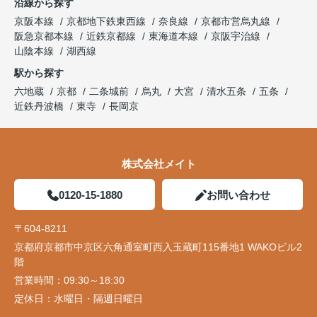
沿線から探す
京阪本線
京都地下鉄東西線
奈良線
京都市営烏丸線
阪急京都本線
近鉄京都線
東海道本線
京阪宇治線
山陰本線
湖西線
駅から探す
六地蔵
京都
二条城前
烏丸
大宮
清水五条
五条
近鉄丹波橋
東寺
長岡京
株式会社メイト
0120-15-1880
お問い合わせ
〒604-8211
京都府京都市中京区六角通室町西入玉蔵町115番地1 WAKOビル2
階
営業時間：
09:30～18:30
定休日：
水曜日・隔週日曜日