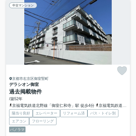
中古マンション
京都市右京区御室竪町
デラシオン御室
過去掲載物件
/築52年
京福電気鉄道北野線「御室仁和寺」駅 徒歩4分
京福電気鉄道北野線「妙心寺」駅 徒歩4分
陽当り良好
エレベーター
リフォーム済
バス・トイレ別
エアコン
フローリング
パノラマ