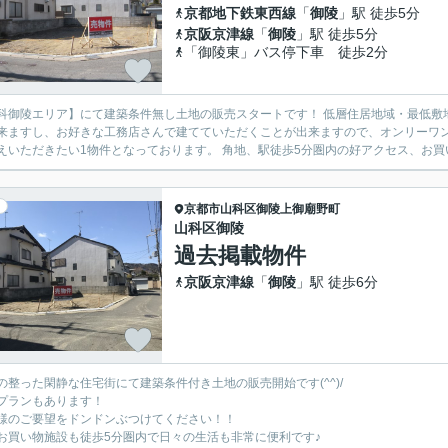
京都地下鉄東西線
「
御陵
」駅 徒歩5分
京阪京津線
「
御陵
」駅 徒歩5分
「御陵東」バス停下車 徒歩2分
科御陵エリア】にて建築条件無し土地の販売スタートです！ 低層住居地域・最低敷
来ますし、お好きな工務店さんで建てていただくことが出来ますので、オンリーワンの
えいただきたい1物件となっております。 角地、駅徒歩5分圏内の好アクセス、お買い
京都市山科区
御陵上御廟野町
山科区御陵
過去掲載物件
京阪京津線
「
御陵
」駅 徒歩6分
の整った閑静な住宅街にて建築条件付き土地の販売開始です(^^)/
プランもあります！
様のご要望をドンドンぶつけてください！！
お買い物施設も徒歩5分圏内で日々の生活も非常に便利です♪