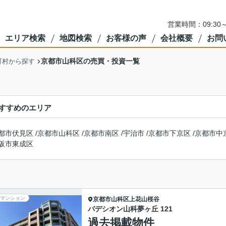
営業時間：09:3
エリア検索
地図検索
お客様の声
会社概要
お問
京都市山科区の売買・投資一覧
町村から探す
すすめのエリア
都市伏見区
/
京都市山科区
/
京都市南区
/
宇治市
/
京都市下京区
/
京都市中
阪市東成区
マンション
京都市山科区
上花山桜谷
パデシオン山科夢ヶ丘 121
過去掲載物件