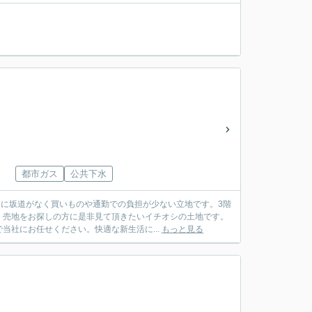
都市ガス
公共下水
辺に坂道がなく買いものや通勤での負担が少ない立地です。3階
。売地をお探しの方に是非見て頂きたいイチオシの土地です。
社にお任せください。快適な新生活に...
もっと見る