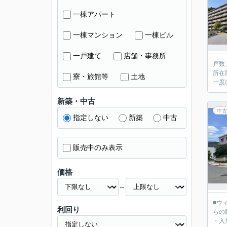
一棟アパート
一棟マンション
一棟ビル
一戸建て
店舗・事務所
戸数
所在
寮・旅館等
土地
一度
新築・中古
中古
指定しない
新築
中古
販売中のみ表示
価格
～
■ウ
利回り
らの
・入