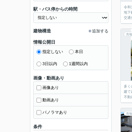
令和
駅・バス停からの時間
地下
交通
建物構造
追加する
売地
情報公開日
指定しない
本日
3日以内
1週間以内
画像・動画あり
多く
画像あり
建て
不動
動画あり
パノラマあり
売地
条件