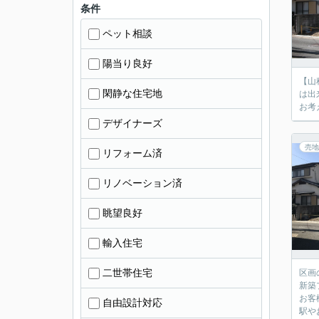
条件
ペット相談
陽当り良好
【山
閑静な住宅地
は出
お考
デザイナーズ
売地
リフォーム済
リノベーション済
眺望良好
輸入住宅
二世帯住宅
区画
新築
お客
自由設計対応
駅や