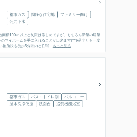
都市ガス
閑静な住宅地
ファミリー向け
公共下水
地面積100㎡以上と制限は厳しめですが、もちろん新築の建築
マイホームを手に入れることが出来ます(^^)/是非とも一度
物施設も徒歩5分圏内と住環...
もっと見る
都市ガス
バス・トイレ別
バルコニー
温水洗浄便座
洗面台
追焚機能浴室