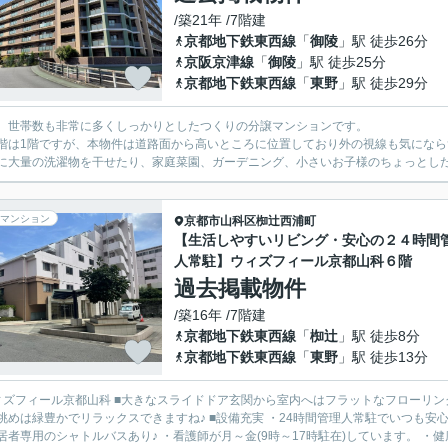
/築21年 /7階建
京都地下鉄東西線
「
御陵
」駅 徒歩26分
京阪京津線
「
御陵
」駅 徒歩25分
京都地下鉄東西線
「
東野
」駅 徒歩29分
、世帯数も非常に多くしっかりとしたつくりの分譲マンションです。
階は1階ですが、本物件は道路面から高いところに位置しており外の視線も気にな
に大量の洗濯物を干せたり、家庭菜園、ガーデニング、小さいお子様のちょっとした遊
マンション
京都市山科区
椥辻西浦町
【生活しやすいリビング・安心の２４時間
人常駐】ウィズフィール京都山科６階
過去掲載物件
/築16年 /7階建
京都地下鉄東西線
「
椥辻
」駅 徒歩8分
京都地下鉄東西線
「
東野
」駅 徒歩13分
ィズフィール京都山科 ■大きなスライドドア玄関から室内へはフラットなフローリン
眺めは緑豊かでリラックスできますね♪ ■設備充実 ・24時間管理人常駐でいつも安
居者専用のシャトルバスあり♪ ・看護師が月～金(9時～17時駐在)しています。 ・健康