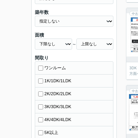
築年数
中古
面積
～
間取り
ワンルーム
3D
方面
1K/1DK/1LDK
中古
2K/2DK/2LDK
3K/3DK/3LDK
4K/4DK/4LDK
5K以上