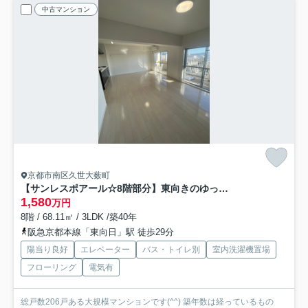
中古マンション
京都市南区久世大薮町
【サンレスポアール☆8階部分】東向きのゆったりとしたリビングです！
1,580
万円
8階 / 68.11㎡ / 3LDK /築40年
阪急京都本線「東向日」駅 徒歩29分
陽当り良好
エレベーター
バス・トイレ別
室内洗濯機置場
フローリング
電気有
総戸数206戸ある大規模マンションです(^^) 築年数は経っているもの