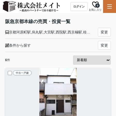
0
ログイン
お気に入り
阪急京都本線の売買・投資一覧
京都河原町駅,烏丸駅,大宮駅,西院駅,西京極駅,桂駅,洛西口駅,東向日駅,西向日駅,長岡天神駅,西山天王山駅,大山崎駅,水無瀬駅,上牧駅,高槻市駅,富田駅,総持寺駅,茨木市駅,南茨木駅,摂津市駅,正雀駅,相川駅,上新庄駅,ＪＲ淡路駅,崇禅寺駅,西中島南方駅,十三駅,大阪駅
変更
条件から探す
変更
6
件
中古一戸建