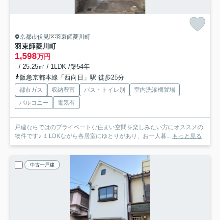
京都市伏見区羽束師菱川町
羽束師菱川町
1,598
万円
- / 25.25㎡ / 1LDK /築54年
阪急京都本線「西向日」駅 徒歩25分
都市ガス
収納豊富
バス・トイレ別
室内洗濯機置場
バルコニー
電気有
戸建ならではのプライベートな住まい空間を楽しみたい方にオススメの
物件です♪ １LDKながら各居室にゆとりがあり、お一人暮...
もっと見る
中古一戸建