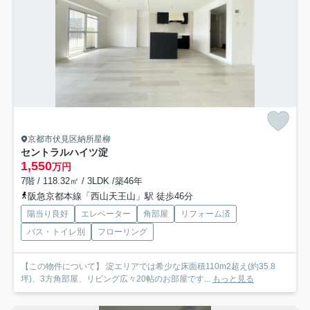
京都市伏見区納所星柳
セントラルハイツ淀
1,550
万円
7階 / 118.32㎡ / 3LDK /築46年
阪急京都本線「西山天王山」駅 徒歩46分
陽当り良好
エレベーター
角部屋
リフォーム済
バス・トイレ別
フローリング
【この物件について】 淀エリアでは希少な床面積110m2超え(約35.8
坪)、3方角部屋、リビング広々20帖のお部屋です...
もっと見る