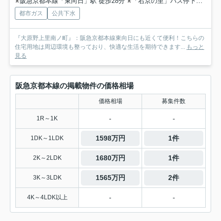
阪急京都本線「東向日」駅 徒歩28分
「右京の里」バス停下車 徒歩4分
都市ガス
公共下水
『大原野上里南ノ町』：阪急京都本線東向日にも近くて便利！こちらの
住宅用地は周辺環境も整っており、快適な生活を期待できます...
もっと
見る
阪急京都本線の掲載物件の価格相場
価格相場
募集件数
-
-
1R～1K
1598万円
1件
1DK～1LDK
1680万円
1件
2K～2LDK
1565万円
2件
3K～3LDK
-
-
4K～4LDK以上