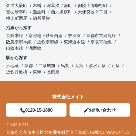
久世大薮町
木幡
深草泓ノ壺町
御陵上御廟野町
音羽珍事町
難波町
西九条横町
天使突抜２丁目
桃山町西尾
納所星柳
沿線から探す
京阪本線
京都地下鉄東西線
奈良線
京都市営烏丸線
阪急京都本線
近鉄京都線
東海道本線
京阪宇治線
山陰本線
湖西線
駅から探す
六地蔵
京都
二条城前
烏丸
大宮
清水五条
五条
近鉄丹波橋
東寺
長岡京
株式会社メイト
0120-15-1880
お問い合わせ
〒604-8211
京都府京都市中京区六角通室町西入玉蔵町115番地1 WAKOビル2