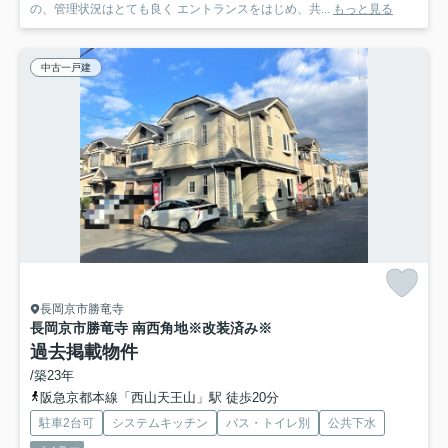
の、管理状況はとても良く エントランスをはじめ、共...
もっと見る
中古一戸建
長岡京市勝竜寺
長岡京市勝竜寺 南西角地※改装済み※
過去掲載物件
/築23年
阪急京都本線「西山天王山」駅 徒歩20分
駐車2台可
システムキッチン
バス・トイレ別
公共下水