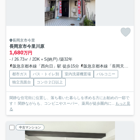
長岡京市今里
長岡京市今里川原
1,680
万円
- / 26.73㎡ / 2DK＋S(納戸) /築32年
阪急京都本線「西向日」駅 徒歩15分
阪急京都本線「長岡天神」駅 徒歩24分
都市ガス
バス・トイレ別
室内洗濯機置場
バルコニー
独立洗面台
コンロ２口以上
閑静な住宅街に位置し、落ち着いた暮らしを求める方にお勧めの一邸で
す！ 閑静ながらも、コンビニやスーパー、薬局が徒歩圏内に...
もっと見
る
中古マンション