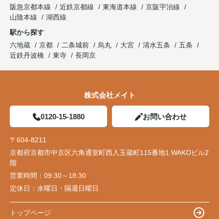
阪急京都本線
近鉄京都線
東海道本線
京阪宇治線
山陰本線
湖西線
駅から探す
六地蔵
京都
二条城前
烏丸
大宮
清水五条
五条
近鉄丹波橋
東寺
長岡京
株式会社メイト
0120-15-1880
お問い合わせ
〒604-8211
京都府京都市中京区六角通室町西入玉蔵町115番地1 WAKOビル2
階
営業時間：
09:30～18:30
定休日：
水曜日・隔週日曜日
トップページ