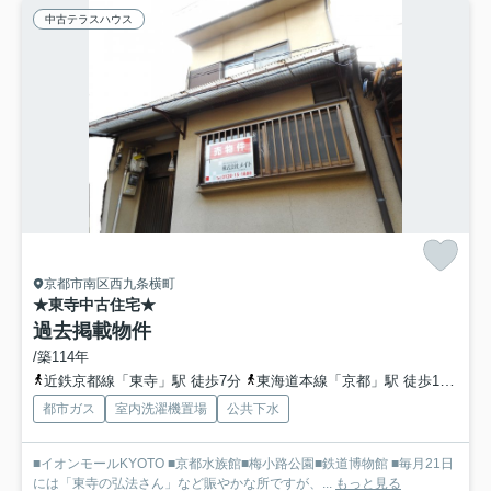
中古テラスハウス
京都市南区西九条横町
★東寺中古住宅★
過去掲載物件
/築114年
近鉄京都線「東寺」駅 徒歩7分
東海道本線「京都」駅 徒歩12分
京
都市ガス
室内洗濯機置場
公共下水
■イオンモールKYOTO ■京都水族館■梅小路公園■鉄道博物館 ■毎月21日
には「東寺の弘法さん」など賑やかな所ですが、...
もっと見る