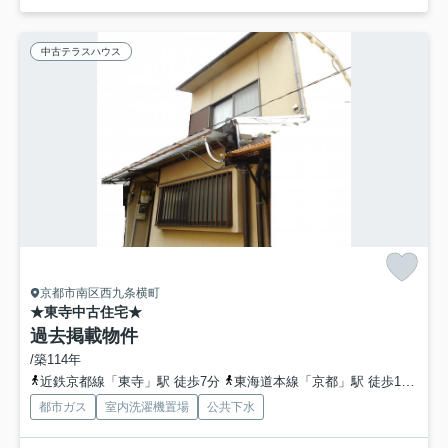
中古テラスハウス
京都市南区西九条横町
★東寺中古住宅★
過去掲載物件
/築114年
近鉄京都線「東寺」駅 徒歩7分
東海道本線「京都」駅 徒歩12分
京
都市ガス
室内洗濯機置場
公共下水