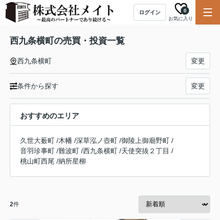
0
ログイン
お気に入り
西九条横町の売買・投資一覧
西九条横町
変更
条件から探す
変更
おすすめのエリア
久世大薮町
/
木幡
/
深草泓ノ壺町
/
御陵上御廟野町
/
音羽珍事町
/
難波町
/
西九条横町
/
天使突抜２丁目
/
桃山町西尾
/
納所星柳
2
件