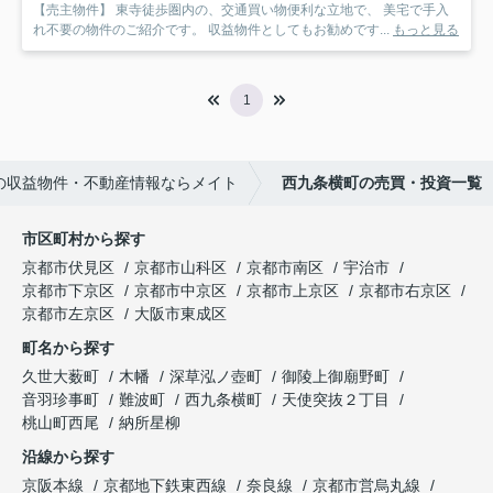
【売主物件】 東寺徒歩圏内の、交通買い物便利な立地で、 美宅で手入
れ不要の物件のご紹介です。 収益物件としてもお勧めです...
もっと見る
1
の収益物件・不動産情報ならメイト
西九条横町の売買・投資一覧
市区町村から探す
京都市伏見区
京都市山科区
京都市南区
宇治市
京都市下京区
京都市中京区
京都市上京区
京都市右京区
京都市左京区
大阪市東成区
町名から探す
久世大薮町
木幡
深草泓ノ壺町
御陵上御廟野町
音羽珍事町
難波町
西九条横町
天使突抜２丁目
桃山町西尾
納所星柳
沿線から探す
京阪本線
京都地下鉄東西線
奈良線
京都市営烏丸線