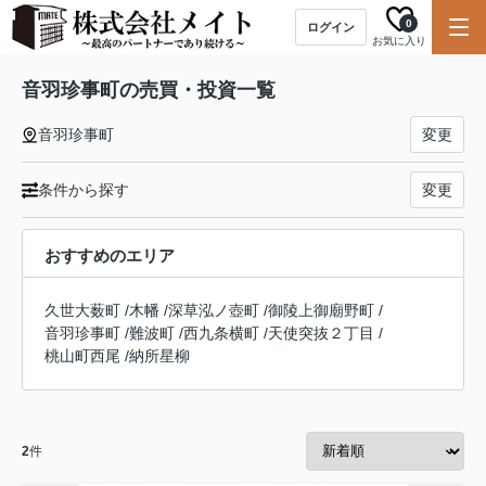
0
ログイン
お気に入り
音羽珍事町の売買・投資一覧
音羽珍事町
変更
条件から探す
変更
おすすめのエリア
久世大薮町
/
木幡
/
深草泓ノ壺町
/
御陵上御廟野町
/
音羽珍事町
/
難波町
/
西九条横町
/
天使突抜２丁目
/
桃山町西尾
/
納所星柳
2
件