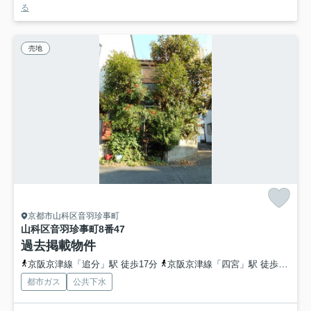
る
売地
京都市山科区音羽珍事町
山科区音羽珍事町8番47
過去掲載物件
京阪京津線「追分」駅 徒歩17分
京阪京津線「四宮」駅 徒歩12分
都市ガス
公共下水