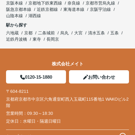
京阪本線
京都地下鉄東西線
奈良線
京都市営烏丸線
阪急京都本線
近鉄京都線
東海道本線
京阪宇治線
山陰本線
湖西線
駅から探す
六地蔵
京都
二条城前
烏丸
大宮
清水五条
五条
近鉄丹波橋
東寺
長岡京
株式会社メイト
0120-15-1880
お問い合わせ
〒604-8211
京都府京都市中京区六角通室町西入玉蔵町115番地1 WAKOビル2
階
営業時間：
09:30～18:30
定休日：
水曜日・隔週日曜日