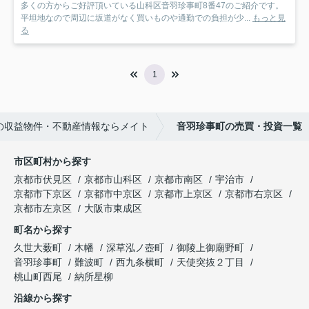
多くの方からご好評頂いている山科区音羽珍事町8番47のご紹介です。
平坦地なので周辺に坂道がなく買いものや通勤での負担が少...
もっと見
る
1
の収益物件・不動産情報ならメイト
音羽珍事町の売買・投資一覧
市区町村から探す
京都市伏見区
京都市山科区
京都市南区
宇治市
京都市下京区
京都市中京区
京都市上京区
京都市右京区
京都市左京区
大阪市東成区
町名から探す
久世大薮町
木幡
深草泓ノ壺町
御陵上御廟野町
音羽珍事町
難波町
西九条横町
天使突抜２丁目
桃山町西尾
納所星柳
沿線から探す