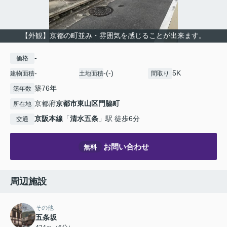
【外観】京都の町並み・雰囲気を感じることが出来ます。
-
価格
-
-(-)
5K
建物面積
土地面積
間取り
築76年
築年数
京都府
京都市東山区
門脇町
所在地
京阪本線
「
清水五条
」駅 徒歩6分
交通
お問い合わせ
無料
周辺施設
その他
五条坂