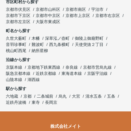
市区町村から探す
京都市伏見区
京都市山科区
京都市南区
宇治市
京都市下京区
京都市中京区
京都市上京区
京都市右京区
京都市左京区
大阪市東成区
町名から探す
久世大薮町
木幡
深草泓ノ壺町
御陵上御廟野町
音羽珍事町
難波町
西九条横町
天使突抜２丁目
桃山町西尾
納所星柳
沿線から探す
京阪本線
京都地下鉄東西線
奈良線
京都市営烏丸線
阪急京都本線
近鉄京都線
東海道本線
京阪宇治線
山陰本線
湖西線
駅から探す
六地蔵
京都
二条城前
烏丸
大宮
清水五条
五条
近鉄丹波橋
東寺
長岡京
株式会社メイト