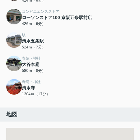
424ｍ（6分）
コンビニエンスストア
ローソンストア100 京阪五条駅前店
426ｍ（6分）
駅
清水五条駅
524ｍ（7分）
寺院・神社
大谷本廟
580ｍ（8分）
寺院・神社
清水寺
1304ｍ（17分）
地図