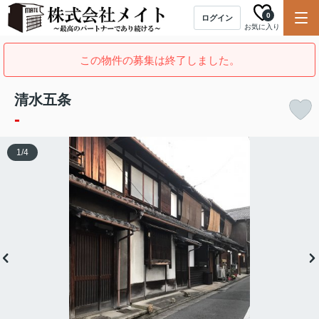
0
ログイン
お気に入り
この物件の募集は終了しました。
清水五条
-
1
/
4