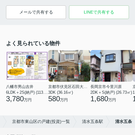
メールで共有する
LINEで共有する
よく見られている物件
八幡市男山吉井
京都市伏見区石田大受町
長岡京市今里川原
6LDK＋2S(納戸) (113.20㎡)
3DK (36.16㎡)
2DK＋S(納戸) (26.73㎡)
1
3,780
580
1,680
万円
万円
万円
京都市東山区の戸建(投資)一覧
清水五条駅
清水五条