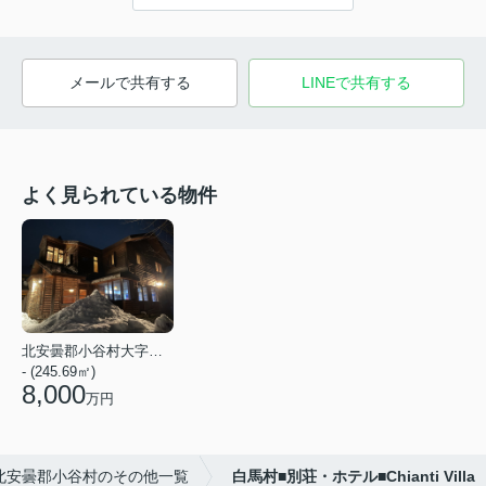
メールで共有する
LINEで共有する
よく見られている物件
北安曇郡小谷村大字千国
- (245.69㎡)
8,000
万円
北安曇郡小谷村のその他一覧
白馬村■別荘・ホテル■Chianti Villa