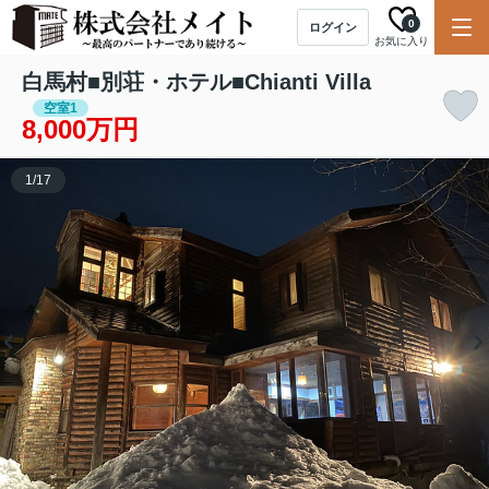
0
ログイン
お気に入り
白馬村■別荘・ホテル■Chianti Villa
空室1
8,000万円
1
/
17