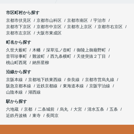
市区町村から探す
京都市伏見区
京都市山科区
京都市南区
宇治市
京都市下京区
京都市中京区
京都市上京区
京都市右京区
京都市左京区
大阪市東成区
町名から探す
久世大薮町
木幡
深草泓ノ壺町
御陵上御廟野町
音羽珍事町
難波町
西九条横町
天使突抜２丁目
桃山町西尾
納所星柳
沿線から探す
京阪本線
京都地下鉄東西線
奈良線
京都市営烏丸線
阪急京都本線
近鉄京都線
東海道本線
京阪宇治線
山陰本線
湖西線
駅から探す
六地蔵
京都
二条城前
烏丸
大宮
清水五条
五条
近鉄丹波橋
東寺
長岡京