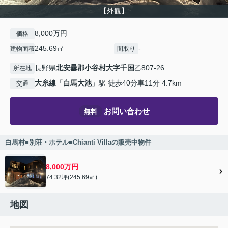
【外観】
8,000万円
価格
245.69㎡
-
建物面積
間取り
長野県
北安曇郡小谷村
大字千国
乙807-26
所在地
大糸線
「
白馬大池
」駅 徒歩40分車11分 4.7km
交通
お問い合わせ
無料
白馬村■別荘・ホテル■Chianti Villaの販売中物件
8,000万円
74.32坪(245.69㎡)
地図