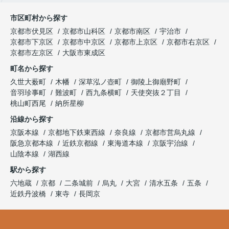
市区町村から探す
京都市伏見区
京都市山科区
京都市南区
宇治市
京都市下京区
京都市中京区
京都市上京区
京都市右京区
京都市左京区
大阪市東成区
町名から探す
久世大薮町
木幡
深草泓ノ壺町
御陵上御廟野町
音羽珍事町
難波町
西九条横町
天使突抜２丁目
桃山町西尾
納所星柳
沿線から探す
京阪本線
京都地下鉄東西線
奈良線
京都市営烏丸線
阪急京都本線
近鉄京都線
東海道本線
京阪宇治線
山陰本線
湖西線
駅から探す
六地蔵
京都
二条城前
烏丸
大宮
清水五条
五条
近鉄丹波橋
東寺
長岡京