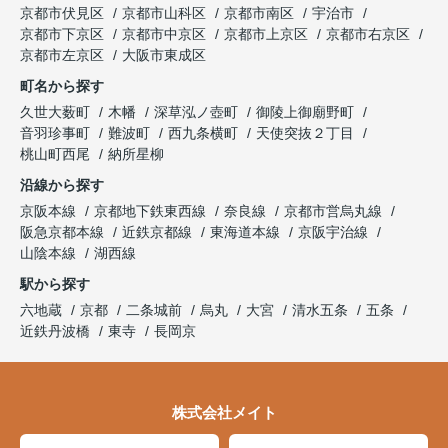
京都市伏見区
京都市山科区
京都市南区
宇治市
京都市下京区
京都市中京区
京都市上京区
京都市右京区
京都市左京区
大阪市東成区
町名から探す
久世大薮町
木幡
深草泓ノ壺町
御陵上御廟野町
音羽珍事町
難波町
西九条横町
天使突抜２丁目
桃山町西尾
納所星柳
沿線から探す
京阪本線
京都地下鉄東西線
奈良線
京都市営烏丸線
阪急京都本線
近鉄京都線
東海道本線
京阪宇治線
山陰本線
湖西線
駅から探す
六地蔵
京都
二条城前
烏丸
大宮
清水五条
五条
近鉄丹波橋
東寺
長岡京
株式会社メイト