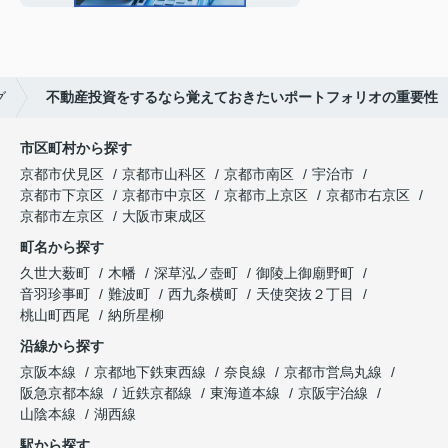
グ
不動産投資をするなら覚えておきたいポートフォリオの重要性
市区町村から探す
京都市伏見区
京都市山科区
京都市南区
宇治市
京都市下京区
京都市中京区
京都市上京区
京都市右京区
京都市左京区
大阪市東成区
町名から探す
久世大薮町
木幡
深草泓ノ壺町
御陵上御廟野町
音羽珍事町
難波町
西九条横町
天使突抜２丁目
桃山町西尾
納所星柳
沿線から探す
京阪本線
京都地下鉄東西線
奈良線
京都市営烏丸線
阪急京都本線
近鉄京都線
東海道本線
京阪宇治線
山陰本線
湖西線
駅から探す