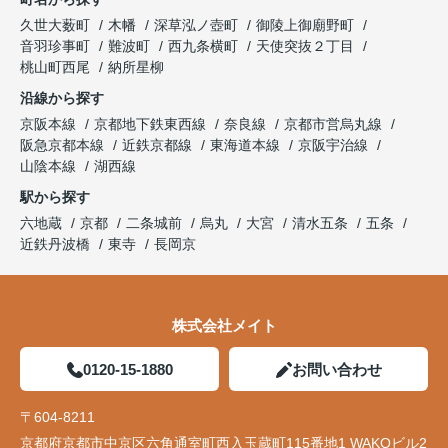
久世大薮町
木幡
深草泓ノ壺町
御陵上御廟野町
音羽珍事町
難波町
西九条横町
天使突抜２丁目
桃山町西尾
納所星柳
沿線から探す
京阪本線
京都地下鉄東西線
奈良線
京都市営烏丸線
阪急京都本線
近鉄京都線
東海道本線
京阪宇治線
山陰本線
湖西線
駅から探す
六地蔵
京都
二条城前
烏丸
大宮
清水五条
五条
近鉄丹波橋
東寺
長岡京
株式会社メイト
0120-15-1880
お問い合わせ
〒604-8211
京都府京都市中京区六角通室町西入玉蔵町115番地1 WAKOビル2