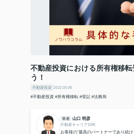
不動産投資における所有権移転
う！
不動産投資
2022.05.06
#不動産投資
#所有権移転
#登記
#法務局
山口 明彦
筆者
不動産キャリア10年
お客様の”最高のパートナーであり続け