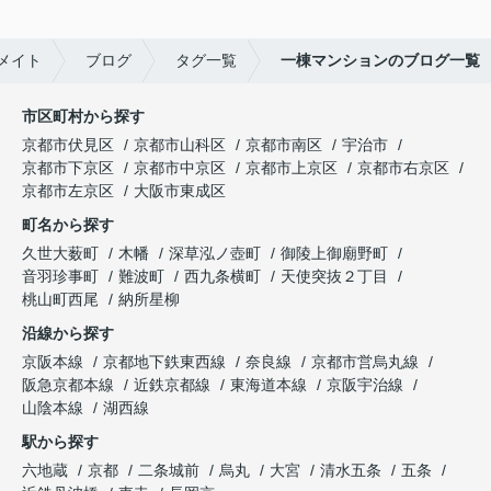
メイト
ブログ
タグ一覧
一棟マンションのブログ一覧
市区町村から探す
京都市伏見区
京都市山科区
京都市南区
宇治市
京都市下京区
京都市中京区
京都市上京区
京都市右京区
京都市左京区
大阪市東成区
町名から探す
久世大薮町
木幡
深草泓ノ壺町
御陵上御廟野町
音羽珍事町
難波町
西九条横町
天使突抜２丁目
桃山町西尾
納所星柳
沿線から探す
京阪本線
京都地下鉄東西線
奈良線
京都市営烏丸線
阪急京都本線
近鉄京都線
東海道本線
京阪宇治線
山陰本線
湖西線
駅から探す
六地蔵
京都
二条城前
烏丸
大宮
清水五条
五条