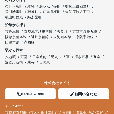
久世大薮町
木幡
深草泓ノ壺町
御陵上御廟野町
音羽珍事町
難波町
西九条横町
天使突抜２丁目
桃山町西尾
納所星柳
沿線から探す
京阪本線
京都地下鉄東西線
奈良線
京都市営烏丸線
阪急京都本線
近鉄京都線
東海道本線
京阪宇治線
山陰本線
湖西線
駅から探す
六地蔵
京都
二条城前
烏丸
大宮
清水五条
五条
近鉄丹波橋
東寺
長岡京
株式会社メイト
0120-15-1880
お問い合わせ
〒604-8211
京都府京都市中京区六角通室町西入玉蔵町115番地1 WAKOビル2