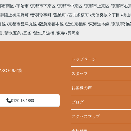
都市南区
宇治市
京都市下京区
京都市中京区
京都市上京区
京都市右
御陵上御廟野町
音羽珍事町
難波町
西九条横町
天使突抜２丁目
桃山
良線
京都市営烏丸線
阪急京都本線
近鉄京都線
東海道本線
京阪宇治
宮
清水五条
五条
近鉄丹波橋
東寺
長岡京
トップページ
AKOビル2階
スタッフ
お客様の声
0120-15-1880
ブログ
アクセスマップ
会社概要