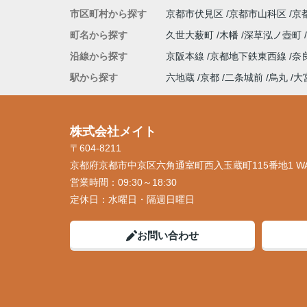
市区町村から探す
京都市伏見区
京都市山科区
京
町名から探す
久世大薮町
木幡
深草泓ノ壺町
沿線から探す
京阪本線
京都地下鉄東西線
奈
駅から探す
六地蔵
京都
二条城前
烏丸
大
株式会社メイト
〒604-8211
京都府京都市中京区六角通室町西入玉蔵町115番地1 W
営業時間：
09:30～18:30
定休日：
水曜日・隔週日曜日
お問い合わせ