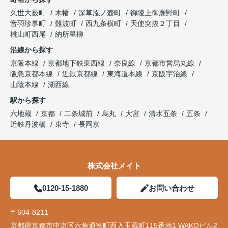
久世大薮町
木幡
深草泓ノ壺町
御陵上御廟野町
音羽珍事町
難波町
西九条横町
天使突抜２丁目
桃山町西尾
納所星柳
沿線から探す
京阪本線
京都地下鉄東西線
奈良線
京都市営烏丸線
阪急京都本線
近鉄京都線
東海道本線
京阪宇治線
山陰本線
湖西線
駅から探す
六地蔵
京都
二条城前
烏丸
大宮
清水五条
五条
近鉄丹波橋
東寺
長岡京
株式会社メイト
0120-15-1880
お問い合わせ
〒604-8211
京都府京都市中京区六角通室町西入玉蔵町115番地1 WAKOビル2