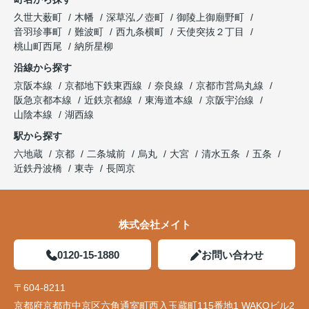
久世大薮町
木幡
深草泓ノ壺町
御陵上御廟野町
音羽珍事町
難波町
西九条横町
天使突抜２丁目
桃山町西尾
納所星柳
沿線から探す
京阪本線
京都地下鉄東西線
奈良線
京都市営烏丸線
阪急京都本線
近鉄京都線
東海道本線
京阪宇治線
山陰本線
湖西線
駅から探す
六地蔵
京都
二条城前
烏丸
大宮
清水五条
五条
近鉄丹波橋
東寺
長岡京
株式会社メイト
0120-15-1880
お問い合わせ
〒604-8211
京都府京都市中京区六角通室町西入玉蔵町115番地1 WAKOビル2